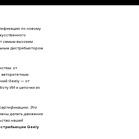
тификацию по новому
скусственного
ют самым высоким
льным дистрибьютором
истем: от
й авторитетным
ний Geely — от
боту ИИ и цепочки их
 сертификацию. Это
олжны делать движение
льство нашей
истрибьюции Geely