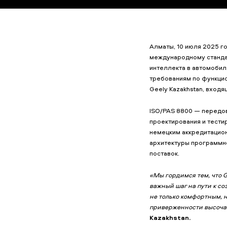
Алматы, 10 июля 2025 г
международному стандар
интеллекта в автомобил
требованиям по функци
Geely Kazakhstan, входя
ISO/PAS 8800 — передов
проектирования и тести
немецким аккредитацио
архитектуры программно
поставок.
«Мы гордимся тем, что 
важный шаг на пути к с
не только комфортным, 
приверженности высоча
Kazakhstan.