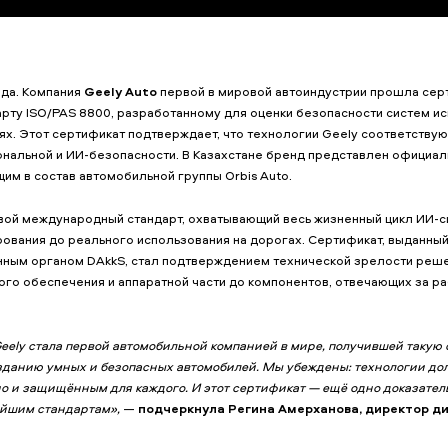
ода. Компания
Geely Auto
первой в мировой автоиндустрии прошла сер
ту ISO/PAS 8800, разработанному для оценки безопасности систем и
ях. Этот сертификат подтверждает, что технологии Geely соответству
ональной и ИИ-безопасности. В Казахстане бренд представлен официа
щим в состав автомобильной группы Orbis Auto.
ой международный стандарт, охватывающий весь жизненный цикл ИИ-с
рования до реального использования на дорогах. Сертификат, выданны
нным органом DAkkS, стал подтверждением технической зрелости реше
го обеспечения и аппаратной части до компонентов, отвечающих за ра
Geely стала первой автомобильной компанией в мире, получившей такую
озданию умных и безопасных автомобилей. Мы убеждены: технологии д
но и защищённым для каждого. И этот сертификат — ещё одно доказате
йшим стандартам»,
—
подчеркнула Регина Амерханова, директор д