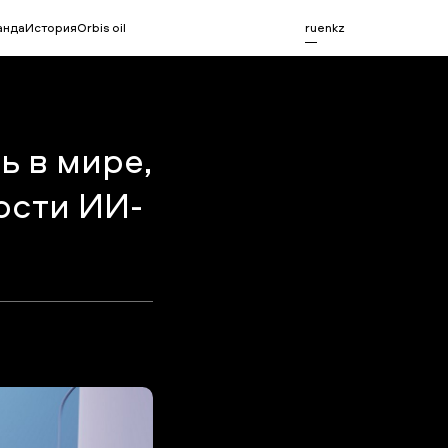
анда
История
Orbis oil
ru
en
kz
ь в мире,
ости ИИ-