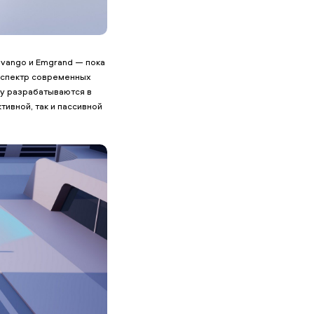
avango и Emgrand — пока
 спектр современных
ly разрабатываются в
ивной, так и пассивной