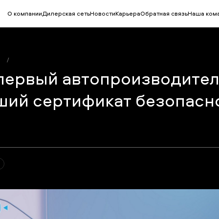
О компании
Дилерская сеть
Новости
Карьера
Обратная связь
Наша ком
/
первый автопроизводител
ший сертификат безопасн